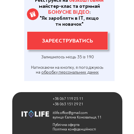
Реєструйся на
безкоштовний
майстер-клас
та отримай
БОНУСНЕ ВІДЕО
:
"Як заробляти в ІТ, якщо
ти новачок"
ЗАРЕЄСТРУВАТИСЬ
Залишилось місць 35 із 190
Натискаючи на кнопку, я погоджуюсь
на
обробку персональних даних
+38 067 119 25 11
+38 063 151 29 21
itlife.office@gmail.com
вулиця Євгена Коновальця, 11
Публічна оферта
Політика конфіденційності