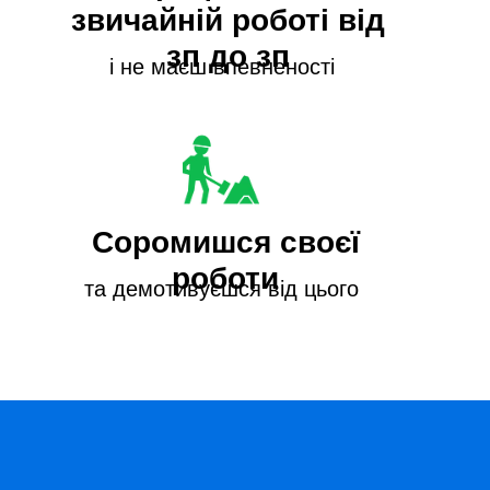
звичайній роботі від
зп до зп
і не маєш впевненості
Соромишся своєї
роботи
та демотивуєшся від цього