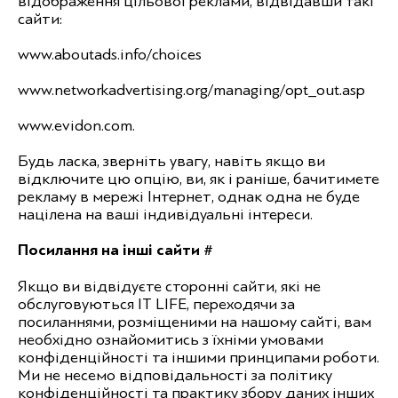
відображення цільової реклами, відвідавши такі
сайти:
www.aboutads.info/choices
www.networkadvertising.org/managing/opt_out.asp
www.evidon.com.
Будь ласка, зверніть увагу, навіть якщо ви
відключите цю опцію, ви, як і раніше, бачитимете
рекламу в мережі Інтернет, однак одна не буде
націлена на ваші індивідуальні інтереси.
Посилання на інші сайти #
Якщо ви відвідуєте сторонні сайти, які не
обслуговуються IT LIFE, переходячи за
посиланнями, розміщеними на нашому сайті, вам
необхідно ознайомитись з їхніми умовами
конфіденційності та іншими принципами роботи.
Ми не несемо відповідальності за політику
конфіденційності та практику збору даних інших