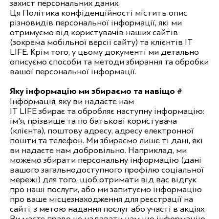
захист персональних даних.
Ця Політика конфіденційності містить опис
різновидів персональної інформації, які ми
отримуємо від користувачів наших сайтів
(зокрема мобільної версії сайту) та клієнтів IT
LIFE. Крім того, у цьому документі ми детально
описуємо способи та методи збирання та обробки
вашої персональної інформації.
Яку інформацію ми збираємо та навіщо #
Інформація, яку ви надаєте нам
IT LIFE збирає та обробляє наступну інформацію:
ім'я, прізвище та по батькові користувача
(клієнта), поштову адресу, адресу електронної
пошти та телефон. Ми збираємо лише ті дані, які
ви надаєте нам добровільно. Наприклад, ми
можемо збирати персональну інформацію (дані
вашого загальнодоступного профілю соціальної
мережі) для того, щоб отримати від вас відгук
про наші послуги, або ми запитуємо інформацію
про ваше місцезнаходження для реєстрації на
сайті, з метою надання послуг або участі в акціях.
Ви маєте право не надавати нам цю інформацію,