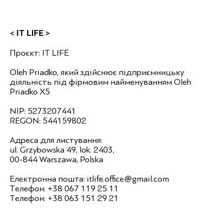
< IT LIFE >
Проєкт: IT LIFE
Oleh Priadko, який здійснює підприємницьку
діяльність під фірмовим найменуванням Oleh
Priadko X5
NIP: 5273207441
REGON: 544159802
Адреса для листування:
ul. Grzybowska 49, lok. 2403,
00-844 Warszawa, Polska
Електронна пошта: itlife.office@gmail.com
Телефон: +38 067 119 25 11
Телефон: +38 063 151 29 21